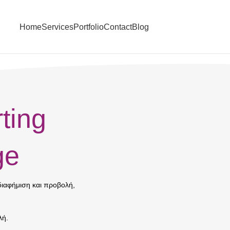
Home
Services
Portfolio
Contact
Blog
ting
ge
διαφήμιση και προβολή,
λή.